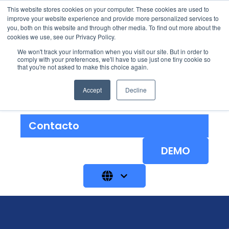
This website stores cookies on your computer. These cookies are used to
improve your website experience and provide more personalized services to
you, both on this website and through other media. To find out more about the
cookies we use, see our Privacy Policy.
We won't track your information when you visit our site. But in order to
Soluções
Show submenu for 
comply with your preferences, we'll have to use just one tiny cookie so
that you're not asked to make this choice again.
Sobre
Accept
Decline
Blog
Contacto
DEMO